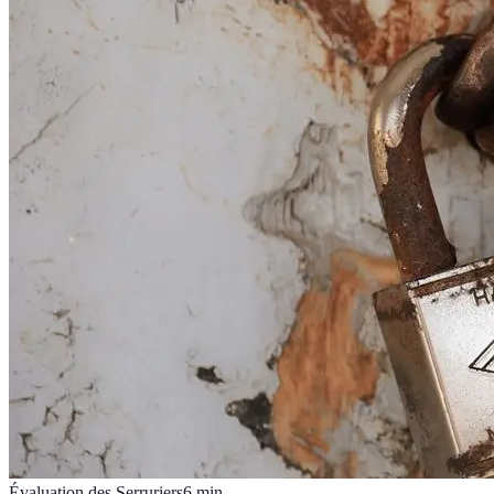
Évaluation des Serruriers
6
min