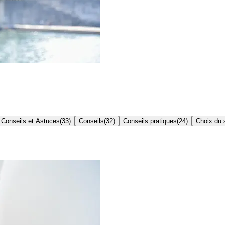
Conseils et Astuces
(
33
)
Conseils
(
32
)
Conseils pratiques
(
24
)
Choix du s