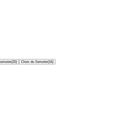
errurier
(
20
)
Choix du Serrurier
(
16
)